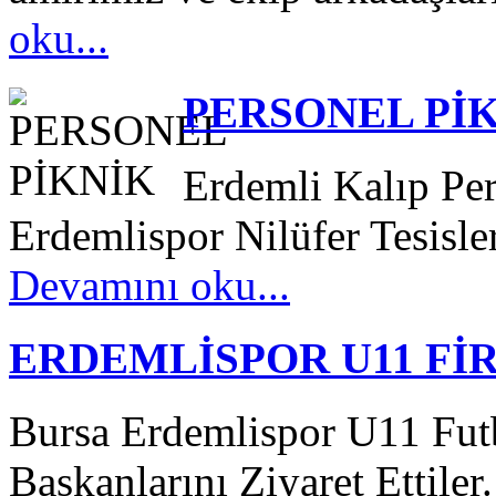
oku...
PERSONEL Pİ
Erdemli Kalıp Pe
Erdemlispor Nilüfer Tesisler
Devamını oku...
ERDEMLİSPOR U11 Fİ
Bursa Erdemlispor U11 Futb
Başkanlarını Ziyaret Ettiler.