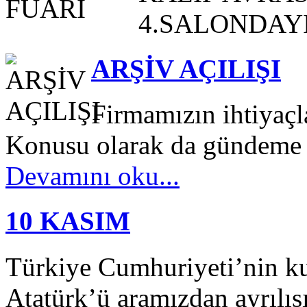
4.SALONDAYIZ
ARŞİV AÇILIŞI
Firmamızın ihtiyaç
Konusu olarak da gündeme ge
Devamını oku...
10 KASIM
Türkiye Cumhuriyeti’nin k
Atatürk’ü aramızdan ayrılış