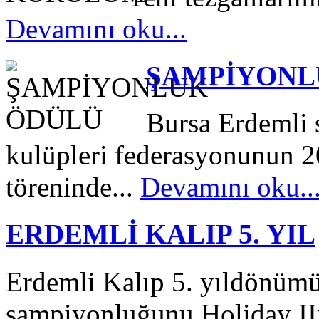
Devamını oku...
ŞAMPİYONL
Bursa Erdemli 
kulüpleri federasyonunun 
töreninde...
Devamını oku..
ERDEMLİ KALIP 5. YIL
Erdemli Kalıp 5. yıldönüm
şampiyonluğunu Holiday IIn