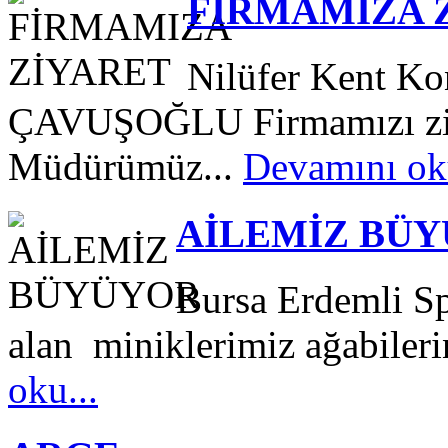
FİRMAMIZA 
Nilüfer Kent Ko
ÇAVUŞOĞLU Firmamızı ziya
Müdürümüz...
Devamını oku
AİLEMİZ BÜ
Bursa Erdemli S
alan miniklerimiz ağabilerini
oku...