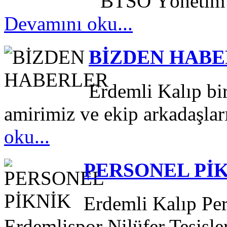
BTSO Yönetim Kurulu
Devamını oku...
BİZDEN HAB
Erdemli Kalıp bir
amirimiz ve ekip arkadaşları
oku...
PERSONEL Pİ
Erdemli Kalıp Pe
Erdemlispor Nilüfer Tesisler