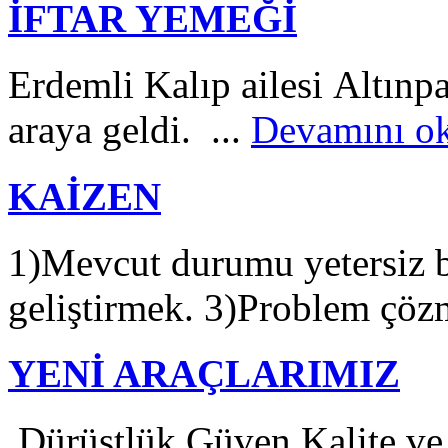
İFTAR YEMEĞİ
Erdemli Kalıp ailesi Altınpar
araya geldi. ...
Devamını ok
KAİZEN
1)Mevcut durumu yetersiz 
geliştirmek. 3)Problem çözm
YENİ ARAÇLARIMIZ
Dürüstlük,Güven,Kalite ve 