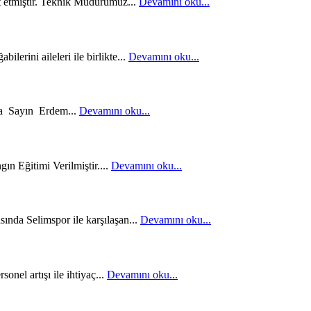
etmiştir. Teknik Müdürümüz...
Devamını oku...
erini aileleri ile birlikte...
Devamını oku...
a Sayın Erdem...
Devamını oku...
 Eğitimi Verilmiştir....
Devamını oku...
ında Selimspor ile karşılaşan...
Devamını oku...
nel artışı ile ihtiyaç...
Devamını oku...