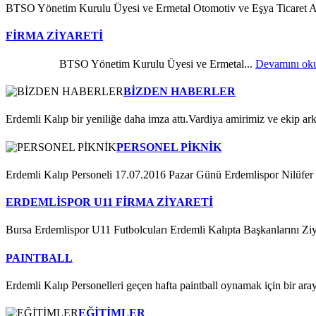
BTSO Yönetim Kurulu Üyesi ve Ermetal Otomotiv ve Eşya Ticaret Ano
FİRMA ZİYARETİ
BTSO Yönetim Kurulu Üyesi ve Ermetal...
Devamını oku
BİZDEN HABERLER
Erdemli Kalıp bir yeniliğe daha imza attı.Vardiya amirimiz ve ekip ark
PERSONEL PİKNİK
Erdemli Kalıp Personeli 17.07.2016 Pazar Günü Erdemlispor Nilüfer Te
ERDEMLİSPOR U11 FİRMA ZİYARETİ
Bursa Erdemlispor U11 Futbolcuları Erdemli Kalıpta Başkanlarını Ziyare
PAINTBALL
Erdemli Kalıp Personelleri geçen hafta paintball oynamak için bir araya 
EĞİTİMLER