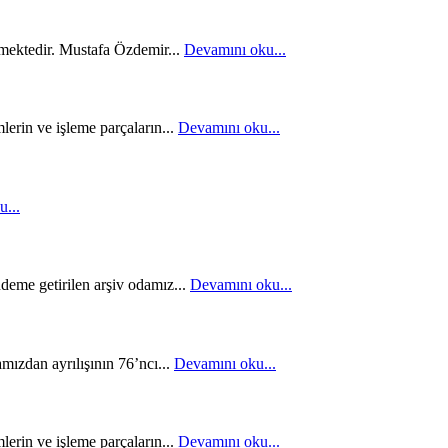
tmektedir. Mustafa Özdemir...
Devamını oku...
rin ve işleme parçaların...
Devamını oku...
...
eme getirilen arşiv odamız...
Devamını oku...
ızdan ayrılışının 76’ncı...
Devamını oku...
rin ve işleme parçaların...
Devamını oku...