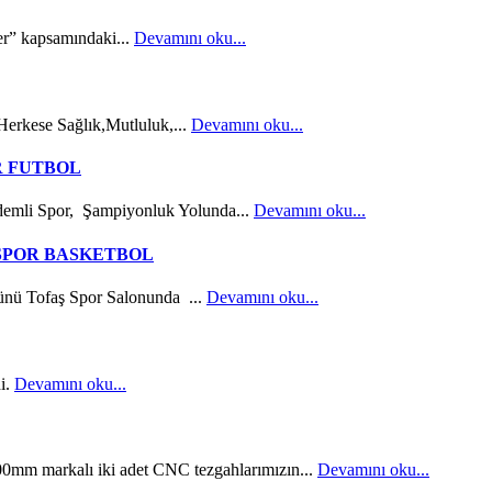
ler” kapsamındaki...
Devamını oku...
 Herkese Sağlık,Mutluluk,...
Devamını oku...
R FUTBOL
demli Spor, Şampiyonluk Yolunda...
Devamını oku...
SPOR BASKETBOL
ünü Tofaş Spor Salonunda ...
Devamını oku...
di.
Devamını oku...
rkalı iki adet CNC tezgahlarımızın...
Devamını oku...