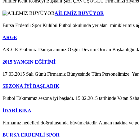
Nilüfer Kent Konseyi Başkanı Şazi ÇAVUŞOĞLU Firmamızı ziyaret 
AİLEMİZ BÜYÜYOR
Bursa Erdemli Spor Kulübü Futbol okulunda yer alan miniklerimiz ağabil
ARGE
AR-GE Ekibimiz Danışmanımız Özgür Devrim Orman Başkanlığınd
2015 YANGIN EĞİTİMİ
17.03.2015 Salı Günü Firmamız Bünyesinde Tüm Personelimize Yangın
SEZONA İYİ BAŞLADIK
Futbol Takımımız sezona iyi başladı. 15.02.2015 tarihinde Vatan Sahas
İDARİ BİNA
Firmamız hedefleri doğrultusunda büyümektedir. Alınan makina ve perso
BURSA ERDEMLİ SPOR