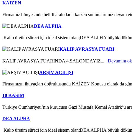
KAIZEN
Firmamız bünyesinde belirli aralıklarla kaızen sunumlarımız devam e
DEA ALPHA
Kalıp üretim süreci için ideal sistem olan;DEA ALPHA büyük dökümle
KALIP AVRASYA FUARI
KALIP AVRASYA FUARINDA 4.SALONDAYIZ... .
Devamını oku
ARŞİV AÇILIŞI
Firmamızın ihtiyaçları doğrultusunda KAİZEN Konusu olarak da günd
10 KASIM
Türkiye Cumhuriyeti’nin kurucusu Gazi Mustafa Kemal Atatürk’ü aram
DEA ALPHA
Kalıp üretim süreci için ideal sistem olan;DEA ALPHA büyük dökümle